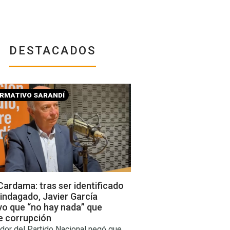
DESTACADOS
ORMATIVO SARANDÍ
ardama: tras ser identificado
indagado, Javier García
vo que “no hay nada” que
e corrupción
dor del Partido Nacional negó que