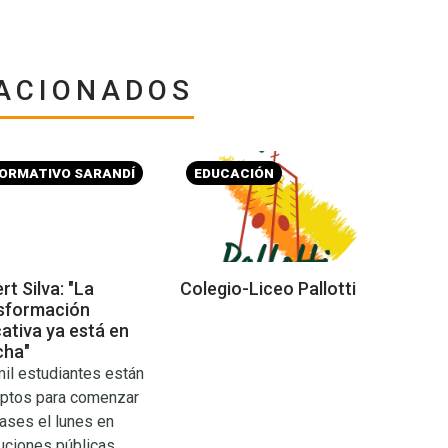
ACIONADOS
FORMATIVO SARANDÍ
EDUCACIÓN
rt Silva: "La
Colegio-Liceo Pallotti
sformación
ativa ya está en
cha"
il estudiantes están
iptos para comenzar
lases el lunes en
tuciones públicas.