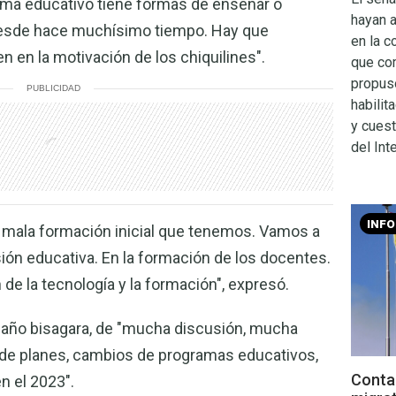
ema educativo tiene formas de enseñar o
hayan 
desde hace muchísimo tiempo. Hay que
en la c
 en la motivación de los chiquilines".
que co
propuso
PUBLICIDAD
habilit
y cuest
del Inte
INF
 mala formación inicial que tenemos. Vamos a
sión educativa. En la formación de los docentes.
 de la tecnología y la formación", expresó.
n año bisagara, de "mucha discusión, mucha
 de planes, cambios de programas educativos,
Contac
n el 2023".