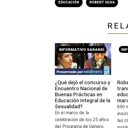
EDUCACIÓN
ROBERT SILVA
REL
INFORMATIVO SARANDÍ
IN
¿Qué dejó el concurso y
Robe
Encuentro Nacional de
tran
Buenas Prácticas en
educ
Educación Integral de la
mar
Sexualidad?
690 m
En el marco de la
inscr
celebración de los 25 años
las c
del Programa de Género,
insti