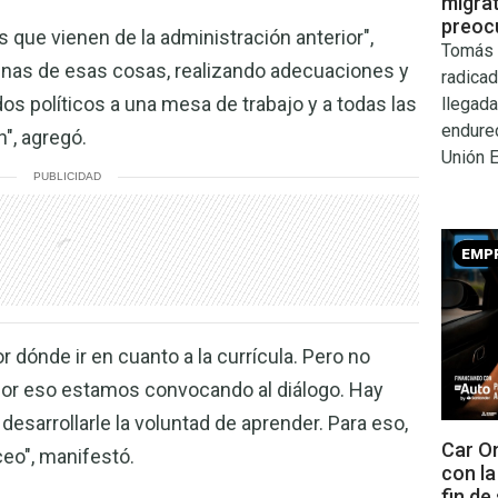
migra
preocu
ue vienen de la administración anterior",
Tomás 
nas de esas cosas, realizando adecuaciones y
radicad
dos políticos a una mesa de trabajo y a todas las
llegada
endure
n", agregó.
Unión 
PUBLICIDAD
EMP
dónde ir en cuanto a la currícula. Pero no
or eso estamos convocando al diálogo. Hay
desarrollarle la voluntad de aprender. Para eso,
Car On
iceo", manifestó.
con l
fin de