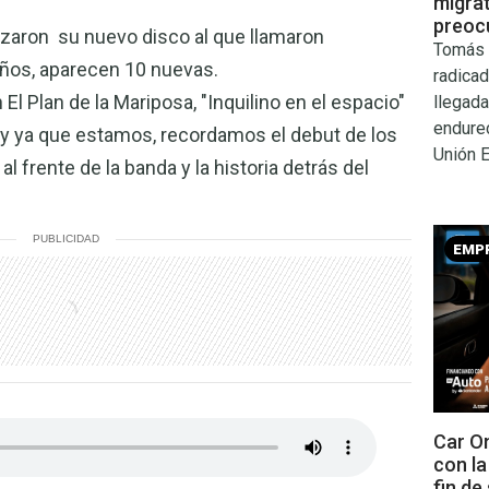
migra
preocu
zaron su nuevo disco al que llamaron
Tomás 
años, aparecen 10 nuevas.
radicad
 Plan de la Mariposa, "Inquilino en el espacio"
llegada
endure
 ya que estamos, recordamos el debut de los
Unión 
 frente de la banda y la historia detrás del
PUBLICIDAD
EMP
Car On
con l
fin de