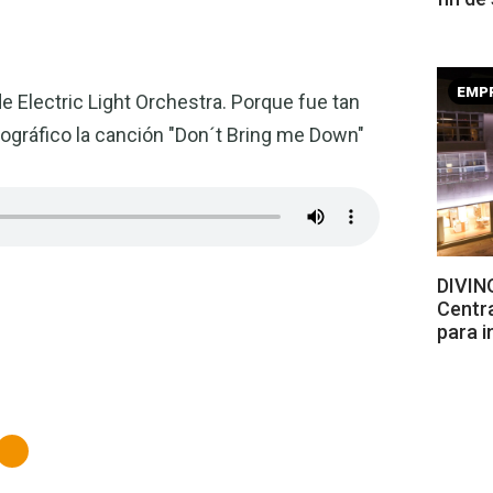
EMP
de Electric Light Orchestra. Porque fue tan
cográfico la canción "Don´t Bring me Down"
DIVINO
Centr
para i