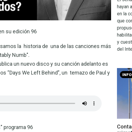
hayan 
en la c
que co
propuso
en su edición 96
habilit
y cuest
samos la historia de una de las canciones más
del Inte
rtably Numb".
ublica un nuevo disco y su canción adelanto es
os “Days We Left Behind”, un temazo de Paul y
INF
Contac
s" programa 96