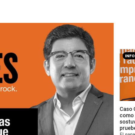
INF
Caso C
como 
sostu
prueb
El sena