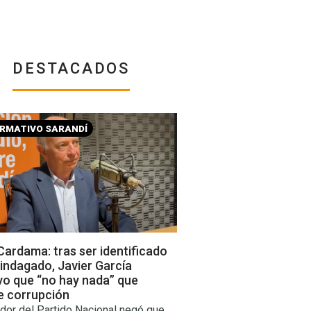
DESTACADOS
ORMATIVO SARANDÍ
ardama: tras ser identificado
indagado, Javier García
vo que “no hay nada” que
e corrupción
dor del Partido Nacional negó que