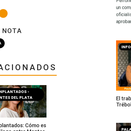
Perrone
un com
oficial
aprobar
A NOTA
A
INF
ACIONADOS
ENPLANTADOS -
NTES DEL PLATA
El tra
Trébo
plantados: Cómo es
PAL