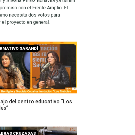
 y Silvana Pérez Bonavita ya tienen
promiso con el Frente Amplio. El
ismo necesita dos votos para
 el proyecto en general.
ORMATIVO SARANDÍ
bajo del centro educativo “Los
les”
ABRAS CRUZADAS