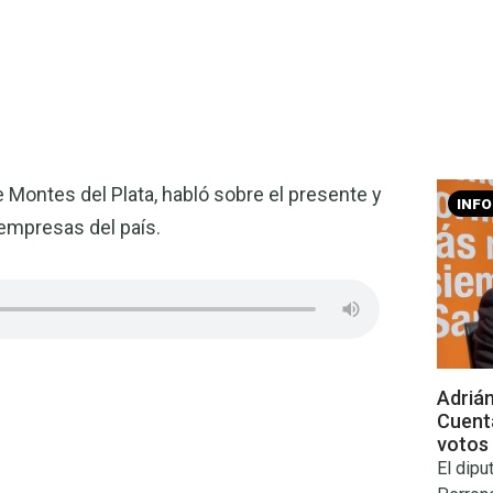
e Montes del Plata, habló sobre el presente y
INF
 empresas del país.
Adrián
Cuenta
votos 
El dipu