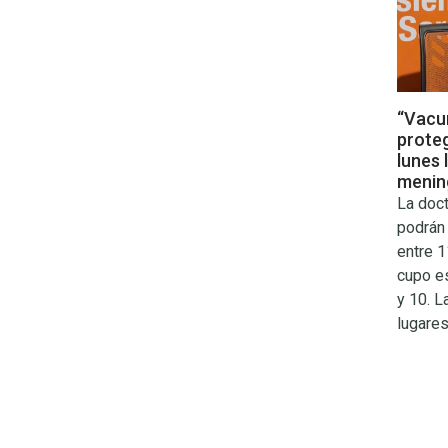
“Vacu
proteg
lunes 
meni
La doc
podrán
entre 1
cupo e
y 10. L
lugares