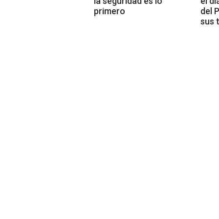
la seguridad es lo
el d
primero
del 
sus 