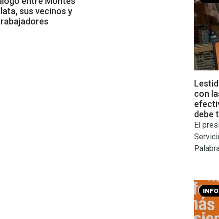
iálogo entre Montes
Plata, sus vecinos y
trabajadores
Lesti
con la
efecti
debe 
El pre
Servici
Palabr
INF