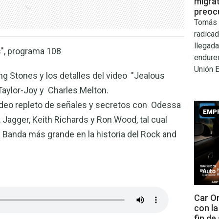
migra
preocu
Tomás 
radicad
llegada
s", programa 108
endure
Unión 
ng Stones y los detalles del video "Jealous
Taylor-Joy y Charles Melton.
video repleto de señales y secretos con Odessa
EMP
Jagger, Keith Richards y Ron Wood, tal cual
 la Banda más grande en la historia del Rock and
Car On
con l
fin de