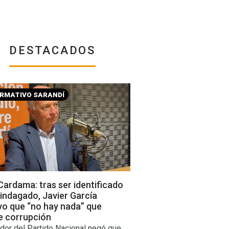
DESTACADOS
ORMATIVO SARANDÍ
ardama: tras ser identificado
indagado, Javier García
vo que “no hay nada” que
e corrupción
dor del Partido Nacional negó que