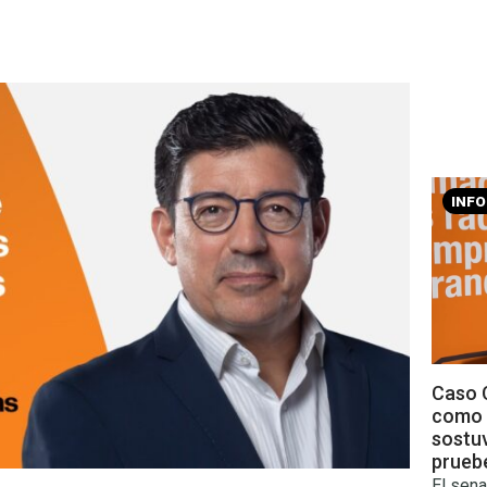
INF
Caso C
como 
sostu
prueb
El sena