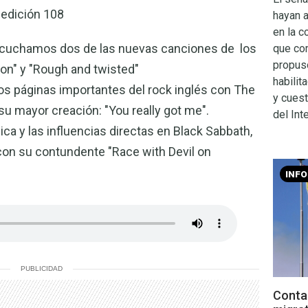
 edición 108
hayan 
en la c
scuchamos dos de las nuevas canciones de los
que co
propuso
tion" y "Rough and twisted"
habilit
s páginas importantes del rock inglés con The
y cuest
e su mayor creación: "You really got me".
del Inte
ca y las influencias directas en Black Sabbath,
 con su contundente "Race with Devil on
INF
PUBLICIDAD
Contac