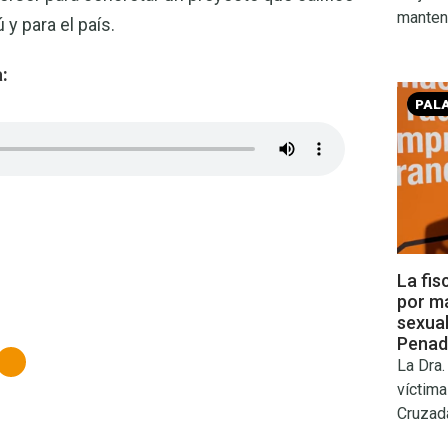
mantene
y para el país.
:
PAL
La fis
por má
sexual
Penad
La Dra.
víctima
Cruzad