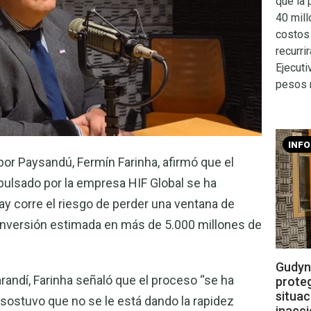
que la 
40 mill
costos 
recurri
Ejecuti
pesos n
INF
 por Paysandú, Fermín Farinha, afirmó que el
ulsado por la empresa HIF Global se ha
ay corre el riesgo de perder una ventana de
inversión estimada en más de 5.000 millones de
Gudyna
randí, Farinha señaló que el proceso “se ha
prote
situac
y sostuvo que no se le está dando la rapidez
inacci