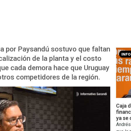
sta por Paysandú sostuvo que faltan
INF
calización de la planta y el costo
ó que cada demora hace que Uruguay
 otros competidores de la región.
Caja d
financ
ya se 
Andrés 