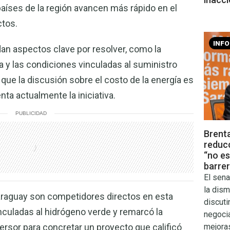
países de la región avancen más rápido en el
ctos.
INF
dan aspectos clave por resolver, como la
nta y las condiciones vinculadas al suministro
 que la discusión sobre el costo de la energía es
nta actualmente la iniciativa.
PUBLICIDAD
Brenta
reducc
“no es
barrer
El sen
la dism
araguay son competidores directos en esta
discuti
inculadas al hidrógeno verde y remarcó la
negoci
mejora
ersor para concretar un proyecto que calificó