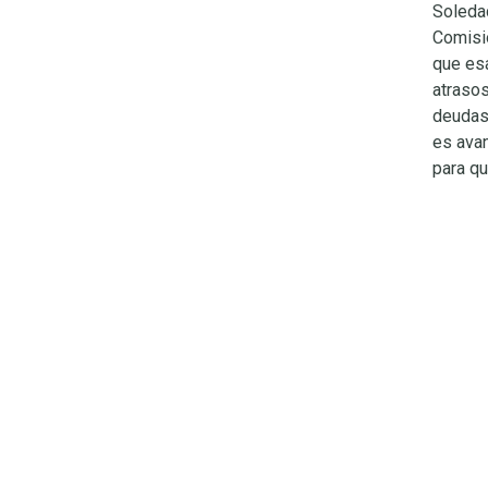
Soleda
Comisi
que es
atraso
deudas 
es ava
para q