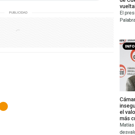
vuelta”
El pres
PUBLICIDAD
Palabr
INF
Cámara
inseg
el val
más cr
Matías
desval