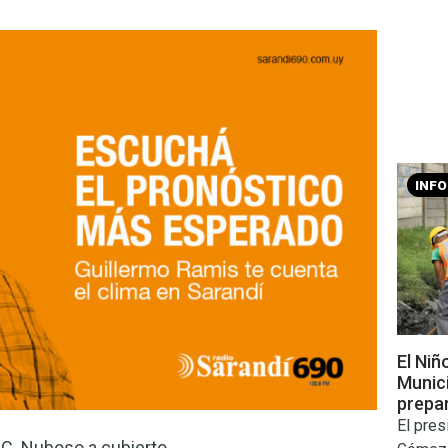
INF
El Niñ
Munic
prepar
El pres
C. Nuboso a cubierto.