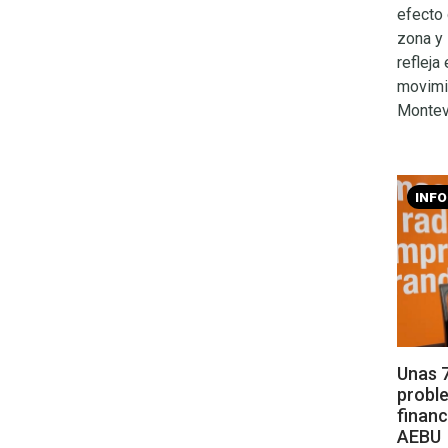
efecto 
zona y
refleja
movimi
Montev
INF
Unas 
probl
financ
AEBU