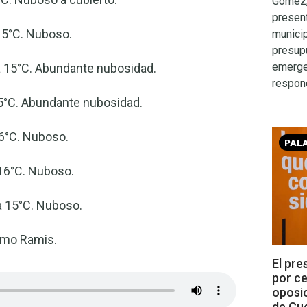
Gómez, 
presen
 15°C. Nuboso.
munici
presupu
emerge
ma 15°C. Abundante nubosidad.
respon
ma 15°C. Abundante nubosidad.
 16°C. Nuboso.
PAL
a 16°C. Nuboso.
ma 15°C. Nuboso.
ermo Ramis.
El pre
por ce
oposic
de Cue