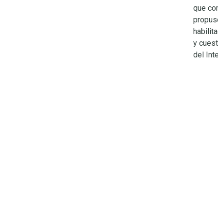
que co
propuso
habilit
y cuest
del Inte