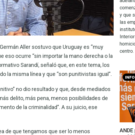
adelan
comenz
y que s
las em
institu
Interio
homicid
l Germán Aller sostuvo que Uruguay es “muy
centro.
que eso ocurre “sin importar la mano derecha o la
ormativo Sarandí, señaló que, en este tema, los
o la misma línea y que “son punitivistas igual”.
INF
nitivo” no dio resultado y que, desde mediados
 más delito, más pena, menos posibilidades de
umento de la criminalidad”. A su juicio, ese
ANDE p
idea de que tengamos que ser lo menos