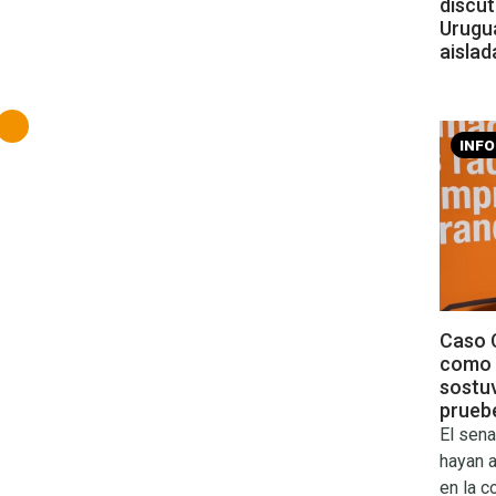
discut
Urugu
aislad
INF
Caso C
como 
sostu
prueb
El sena
hayan 
en la c