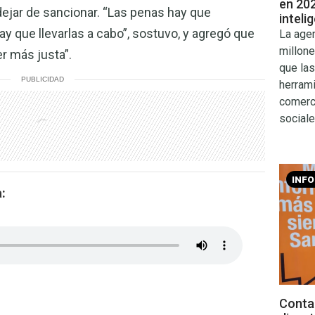
en 202
 dejar de sancionar. “Las penas hay que
inteli
ay que llevarlas a cabo”, sostuvo, y agregó que
La age
millone
er más justa”.
que la
PUBLICIDAD
herram
comerci
sociale
INF
:
Conta