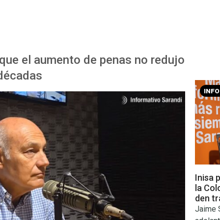
 que el aumento de penas no redujo
s décadas
INF
Inisa 
la Co
den tr
Jaime S