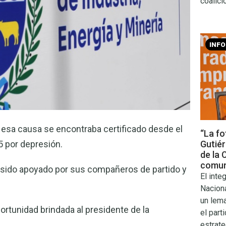
coalici
INF
r esa causa se encontraba certificado desde el
“La fo
5 por depresión.
Gutiér
de la 
comun
r sido apoyado por sus compañeros de partido y
El inte
Naciona
un lema
rtunidad brindada al presidente de la
el part
estrate