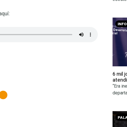
 aquí:
INF
6 mil 
atendi
“Era in
depart
PAL