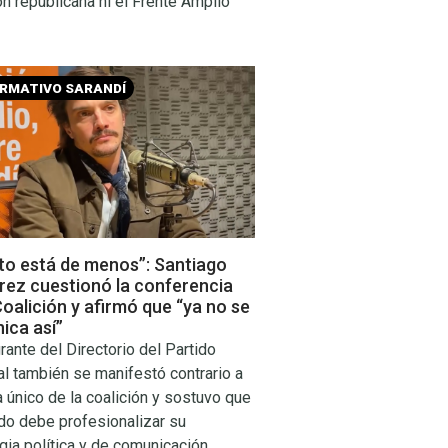
ón republicana ni el Frente Amplio
ORMATIVO SARANDÍ
to está de menos”: Santiago
rez cuestionó la conferencia
Coalición y afirmó que “ya no se
ica así”
grante del Directorio del Partido
l también se manifestó contrario a
 único de la coalición y sostuvo que
ido debe profesionalizar su
gia política y de comunicación.