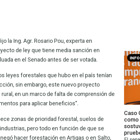
jo la Ing. Agr. Rosario Pou, experta en
oyecto de ley que tiene media sanción en
INF
luada en el Senado antes de ser votada.
s leyes forestales que hubo en el país tenían
cción, sin embargo, este nuevo proyecto
r rural, en un marco de falta de comprensión de
ementos para aplicar beneficios”.
Caso C
lece zonas de prioridad forestal, suelos de
como 
sostu
s industrias, pero todo en función de que se
prueb
negó hacer forestación en Artigas o en Salto,
El sena